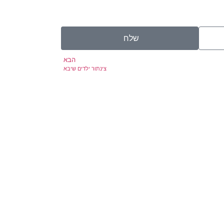
שלח
הבא
צינתור ילדים שיבא